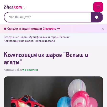
Shar
kom
.ru
✕
🔥 Скидки и акции недели
Смотреть →
Воздушные шары
/
Мультфильмы и герои
/
Вспыш
/
Композиция из шаров "Вспыш и агаты"
Композиция из шаров "Вспыш и
агаты"
Артикул: 14833
● В наличии