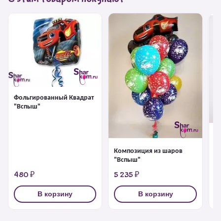
Фольгированный Квадрат
"Вспыш"
К
"
Композиция из шаров
"Вспыш"
480 ₽
5 235 ₽
4
В корзину
В корзину