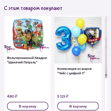
С этим товаром покупают
Фольгированный Квадрат
"Щенячий Патруль"
Композиция из шаров
"Чейс с цифрой 3"
К
"
480 ₽
5 115 ₽
7
В корзину
В корзину