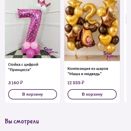
Ф
с
Стойка с цифрой
Композиция из шаров
"Принцессе"
"Маша и медведь"
3 160 ₽
12 555 ₽
6
В корзину
В корзину
Вы смотрели