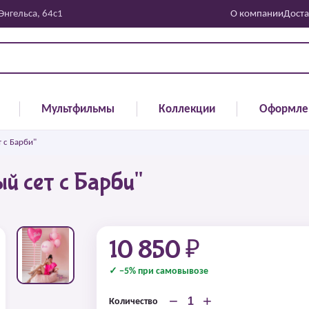
 Энгельса, 64с1
О компании
Доста
Мультфильмы
Коллекции
Оформле
 с Барби"
й сет с Барби"
10 850 ₽
✓ −5% при самовывозе
−
+
Количество