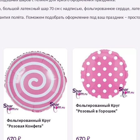
воздушных шаров с гелием для яркого оформления праздника.
, большой латексный шар 70 см с надписью, фольгированное сердце, лате
арантия полёта. Поможем подобрать оформление под ваш праздник – просто
Фольгированный Круг
"Розовый в Горошек"
Фольгированный Круг
"Розовая Конфета"
670 ₽
670 ₽