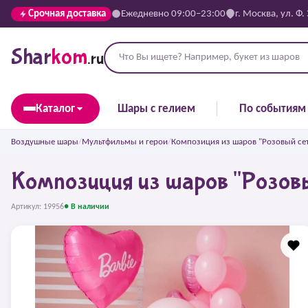
Срочная доставка
Ежедневно 09:00–23:00
г. Москва, ул. Ф.
Shar
kom
.ru
Каталог
Шары с гелием
По событиям
Воздушные шары
/
Мультфильмы и герои
/
Композиция из шаров "Розовый сет
Композиция из шаров "Розовы
Артикул: 19956
● В наличии