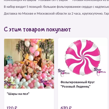
Композиция из шаров "Розовый сет с Барби" – готовая композиция из 
В набор входит 5 позиций: большое фольгированное сердце с надписью
Доставка по Москве и Московской области за 2 часа, круглосуточно. Г
С этим товаром покупают
Фольгированный Круг
"Розовый Леденец"
"Шары на пол"
120 ₽
670 ₽