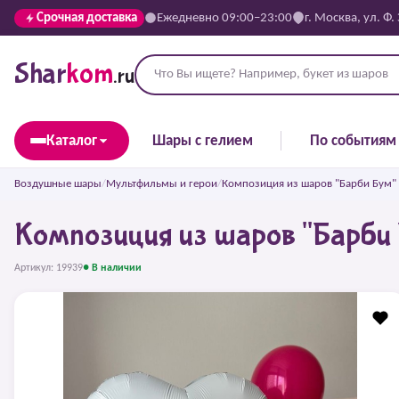
Срочная доставка
Ежедневно 09:00–23:00
г. Москва, ул. Ф.
Shar
kom
.ru
Каталог
Шары с гелием
По событиям
Воздушные шары
/
Мультфильмы и герои
/
Композиция из шаров "Барби Бум"
Композиция из шаров "Барби
Артикул: 19939
● В наличии