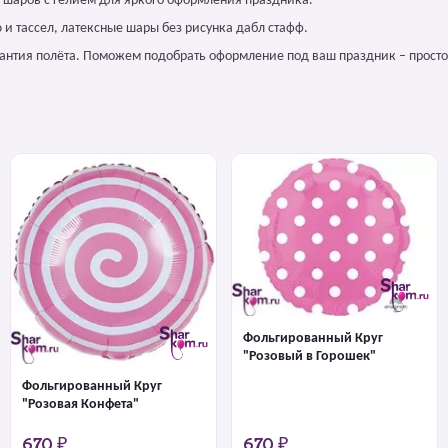
 шаров с гелием для яркого оформления праздника.
и тассел, латексные шары без рисунка дабл стафф.
арантия полёта. Поможем подобрать оформление под ваш праздник – просто
Фольгированный Круг
"Розовый в Горошек"
Фольгированный Круг
"Розовая Конфета"
670 ₽
670 ₽