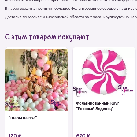
Композиция из шаров "Барби Бум" – готовая композиция из воздушных
В набор входит 2 позиции: большое фольгированное сердце с надписью 
Доставка по Москве и Московской области за 2 часа, круглосуточно. Г
С этим товаром покупают
Фольгированный Круг
"Розовый Леденец"
"Шары на пол"
120 ₽
670 ₽