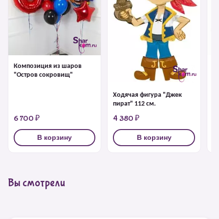
Композиция из шаров
Ф
"Остров сокровищ"
к
Ходячая фигура "Джек
пират" 112 см.
6 700 ₽
4 380 ₽
1
В корзину
В корзину
Вы смотрели