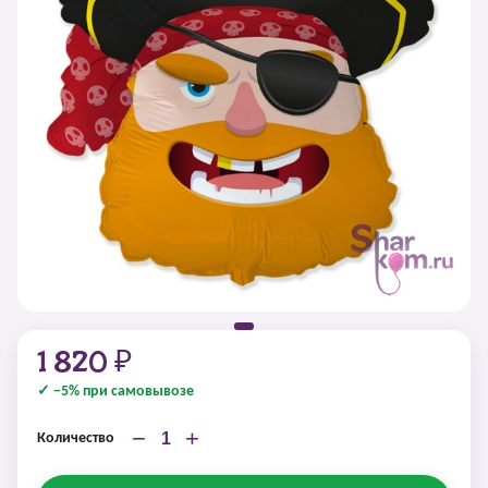
1 820 ₽
✓ −5% при самовывозе
−
+
Количество