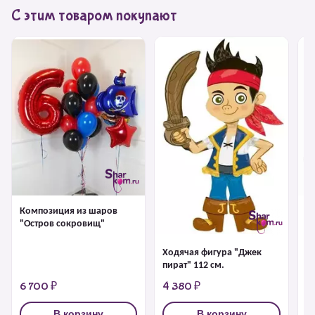
С этим товаром покупают
Композиция из шаров
Ф
"Остров сокровищ"
к
Ходячая фигура "Джек
пират" 112 см.
6 700 ₽
4 380 ₽
1
В корзину
В корзину