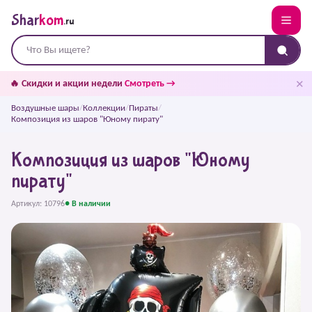
Shar
kom
.ru
✕
🔥 Скидки и акции недели
Смотреть →
Воздушные шары
/
Коллекции
/
Пираты
/
Композиция из шаров "Юному пирату"
Композиция из шаров "Юному
пирату"
Артикул: 10796
● В наличии