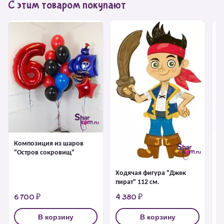
С этим товаром покупают
Композиция из шаров
Ф
"Остров сокровищ"
к
Ходячая фигура "Джек
пират" 112 см.
6 700 ₽
4 380 ₽
1
В корзину
В корзину