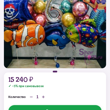
15 240 ₽
✓ −5% при самовывозе
−
+
Количество