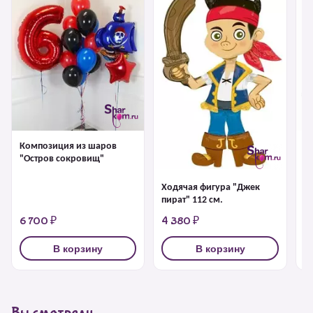
Композиция из шаров
Ф
"Остров сокровищ"
к
Ходячая фигура "Джек
пират" 112 см.
6 700 ₽
4 380 ₽
1
В корзину
В корзину