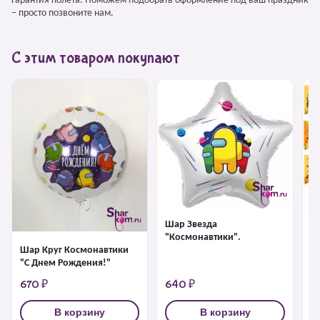
Гарантия полёта. Поможем подобрать оформление под ваш праздник
– просто позвоните нам.
С этим товаром покупают
Шар Звезда
Г
"Космонавтики".
"
Шар Круг Космонавтики
Р
"С Днем Рождения!"
670 ₽
640 ₽
4
В корзину
В корзину