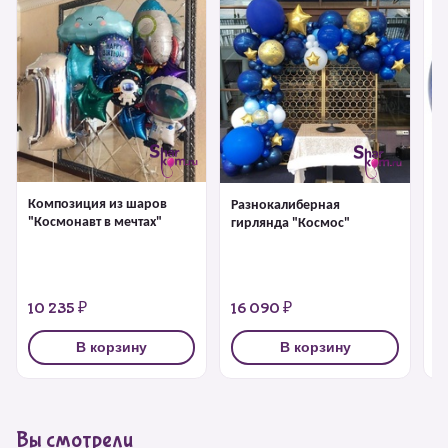
Композиция из шаров
Разнокалиберная
Ш
"Космонавт в мечтах"
гирлянда "Космос"
пу
10 235 ₽
16 090 ₽
2
В корзину
В корзину
Вы смотрели