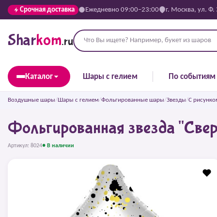
Срочная доставка
Ежедневно 09:00–23:00
г. Москва, ул. Ф.
Shar
kom
.ru
Каталог
Шары с гелием
По событиям
Воздушные шары
/
Шары с гелием
/
Фольгированные шары
/
Звезды
/
С рисунко
Фольгированная звезда "Све
Артикул: 8024
● В наличии