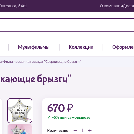
 Энгельса, 64с1
О компании
Доста
Мультфильмы
Коллекции
Оформле
м
/
Фольгированная звезда "Сверкающие брызги"
ркающие брызги"
670 ₽
✓ −5% при самовывозе
−
+
Количество