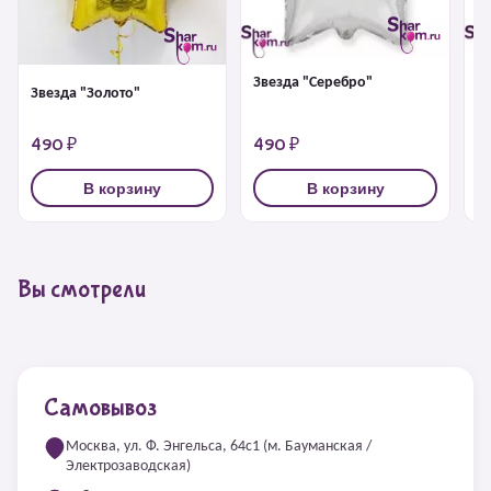
Звезда "Серебро"
З
Звезда "Золото"
490 ₽
490 ₽
4
В корзину
В корзину
Вы смотрели
Самовывоз
Москва, ул. Ф. Энгельса, 64с1 (м. Бауманская /
Электрозаводская)