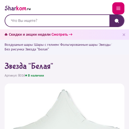
Shar
kom
.ru
✕
🔥 Скидки и акции недели
Смотреть →
Воздушные шары
/
Шары с гелием
/
Фольгированные шары
/
Звезды
/
Без рисунка
/
Звезда "Белая"
Звезда "Белая"
Артикул: 8016
● В наличии