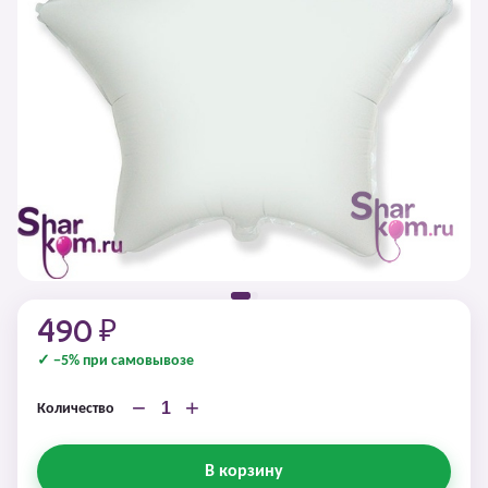
490 ₽
✓ −5% при самовывозе
−
+
Количество
В корзину