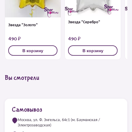
Звезда "Серебро"
З
Звезда "Золото"
490 ₽
490 ₽
4
В корзину
В корзину
Вы смотрели
Самовывоз
Москва, ул. Ф. Энгельса, 64с1 (м. Бауманская /
Электрозаводская)