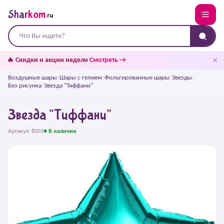
Shar
kom
.ru
✕
🔥 Скидки и акции недели
Смотреть →
Воздушные шары
/
Шары с гелием
/
Фольгированные шары
/
Звезды
/
Без рисунка
/
Звезда "Тиффани"
Звезда "Тиффани"
Артикул: 8003
● В наличии