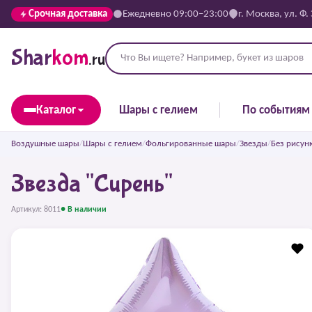
Срочная доставка
Ежедневно 09:00–23:00
г. Москва, ул. Ф.
Shar
kom
.ru
Каталог
Шары с гелием
По событиям
Воздушные шары
/
Шары с гелием
/
Фольгированные шары
/
Звезды
/
Без рисун
Звезда "Сирень"
Артикул: 8011
● В наличии