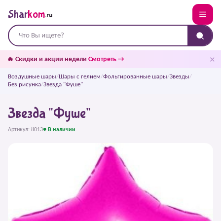
Shar
kom
.ru
✕
🔥 Скидки и акции недели
Смотреть →
Воздушные шары
/
Шары с гелием
/
Фольгированные шары
/
Звезды
/
Без рисунка
/
Звезда "Фуше"
Звезда "Фуше"
Артикул: 8013
● В наличии