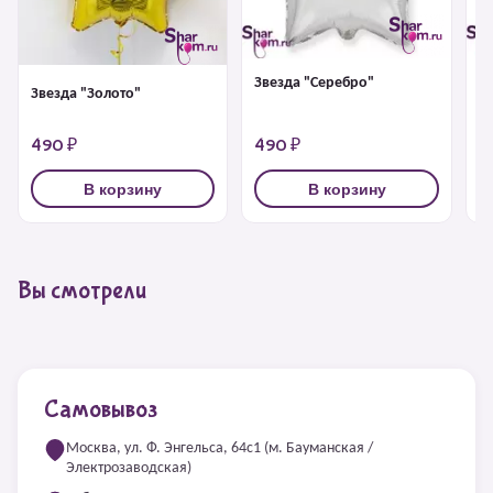
Звезда "Серебро"
З
Звезда "Золото"
490 ₽
490 ₽
4
В корзину
В корзину
Вы смотрели
Самовывоз
Москва, ул. Ф. Энгельса, 64с1 (м. Бауманская /
Электрозаводская)