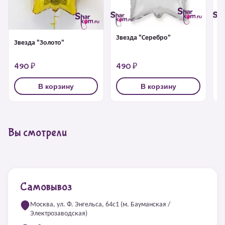
Звезда "Серебро"
З
Звезда "Золото"
490 ₽
490 ₽
4
В корзину
В корзину
Вы смотрели
Самовывоз
Москва, ул. Ф. Энгельса, 64с1 (м. Бауманская /
Электрозаводская)