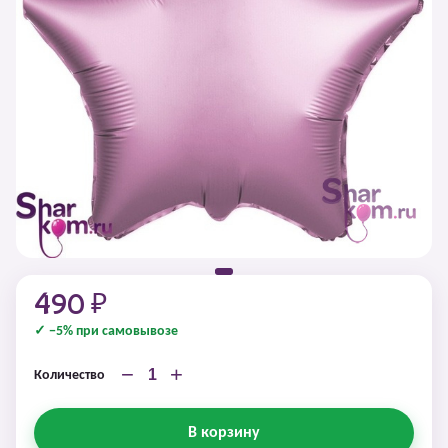
490 ₽
✓ −5% при самовывозе
−
+
Количество
В корзину