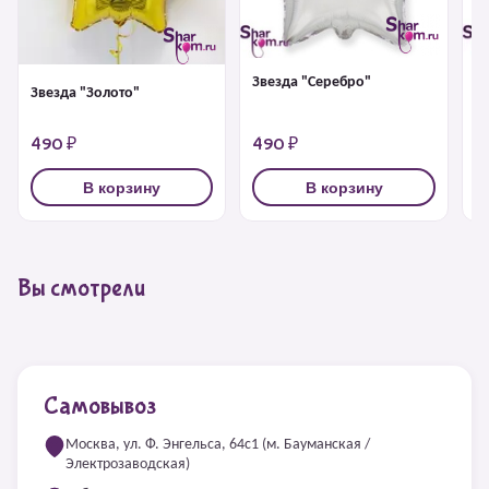
Звезда "Серебро"
З
Звезда "Золото"
490 ₽
490 ₽
4
В корзину
В корзину
Вы смотрели
Самовывоз
Москва, ул. Ф. Энгельса, 64с1 (м. Бауманская /
Электрозаводская)