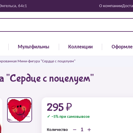
 Энгельса, 64с1
О компании
Доста
Мультфильмы
Коллекции
Оформле
ированная Мини-фигура "Сердце с поцелуем"
 "Сердце с поцелуем"
295 ₽
✓ −5% при самовывозе
−
+
Количество