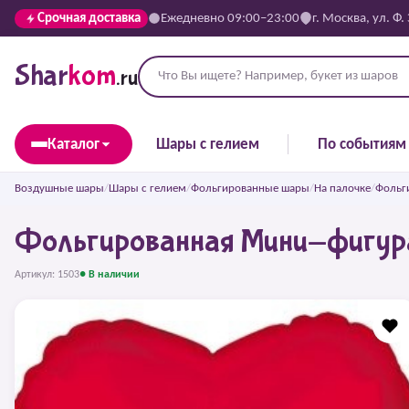
Срочная доставка
Ежедневно 09:00–23:00
г. Москва, ул. Ф.
Shar
kom
.ru
Каталог
Шары с гелием
По событиям
Воздушные шары
/
Шары с гелием
/
Фольгированные шары
/
На палочке
/
Фольг
Фольгированная Мини-фигура
Артикул: 1503
● В наличии