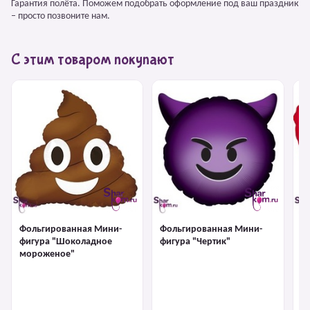
Гарантия полёта. Поможем подобрать оформление под ваш праздник
– просто позвоните нам.
С этим товаром покупают
Фольгированная Мини-
Фольгированная Мини-
Ф
фигура "Шоколадное
фигура "Чертик"
ф
мороженое"
п