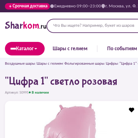
Срочная доставка
Ежедневно 09:00–23:00
г. Москва, ул. Ф.
Shar
kom
.ru
Каталог
Шары с гелием
По событиям
Воздушные шары
/
Шары с гелием
/
Фольгированные шары
/
Цифры
/
"Цифра 1" 
"Цифра 1" светло розовая
Артикул: 50995
● В наличии