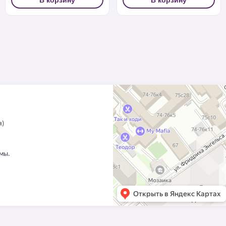
я)
ммы.