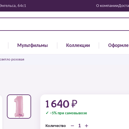
 Энгельса, 64с1
О компании
Доста
Мультфильмы
Коллекции
Оформле
светло розовая
1 640 ₽
✓ −5% при самовывозе
−
+
Количество